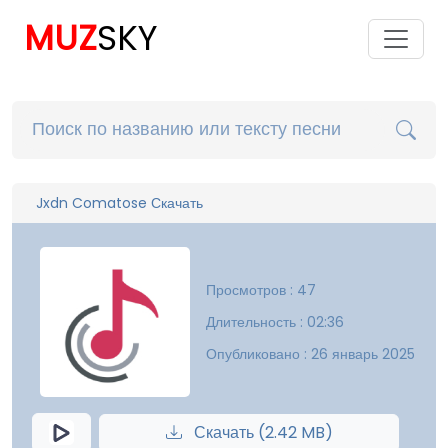
MUZ
SKY
Jxdn Comatose Скачать
Просмотров : 47
Длительность : 02:36
Опубликовано : 26 январь 2025
Скачать (2.42 MB)