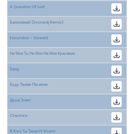
A Question Of Lust
Баяноммай (Svonedj Remix)
Escuridao - Slowed
Не Моя Ты Не Моя Не Моя Красивая
Брод
Буду Твоим Пёсиком
Душа Знает
Cheshire
В Кого Ты Такая Ft Shami